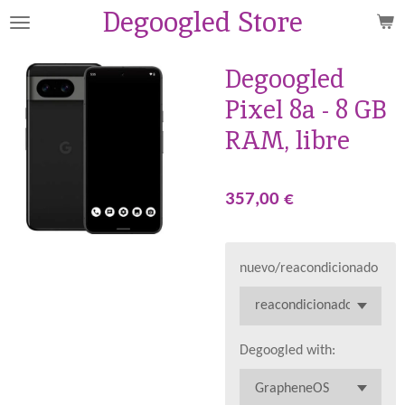
Degoogled Store
Ir
al
contenido
Degoogled
principal
Pixel 8a - 8 GB
RAM, libre
357,00 €
nuevo/reacondicionado
Degoogled with: